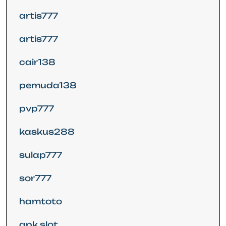
artis777
artis777
cair138
pemuda138
pvp777
kaskus288
sulap777
sor777
hamtoto
apk slot