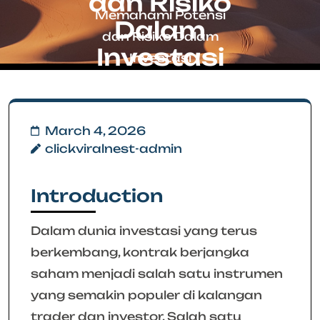
dan Risiko
Memahami Potensi
Dalam
dan Risiko Dalam
Investasi
Investasi
March 4, 2026
clickviralnest-admin
Introduction
Dalam dunia investasi yang terus
berkembang, kontrak berjangka
saham menjadi salah satu instrumen
yang semakin populer di kalangan
trader dan investor. Salah satu