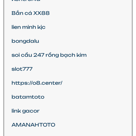
Bắn cá XX88
lien minh kjc
bongdalu
soi cầu 247 rồng bạch kim
slot777
https://o8.center/
batamtoto
link gacor
AMANAHTOTO