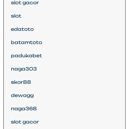
slot gacor
slot
edatoto
batamtoto
padukabet
naga303
skor88
dewagg
naga368
slot gacor