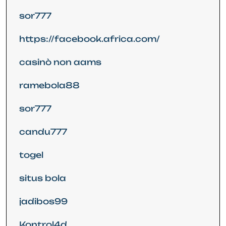
sor777
https://facebook.africa.com/
casinò non aams
ramebola88
sor777
candu777
togel
situs bola
jadibos99
Kontrol4d