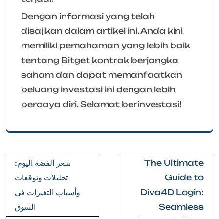
Dengan informasi yang telah
disajikan dalam artikel ini, Anda kini
memiliki pemahaman yang lebih baik
tentang Bitget kontrak berjangka
saham dan dapat memanfaatkan
peluang investasi ini dengan lebih
percaya diri. Selamat berinvestasi!
Post
سعر الفضة اليوم:
The Ultimate
navigation
تحليلات وتوقعات
Guide to
وأسباب التغيرات في
Diva4D Login:
السوق
Seamless