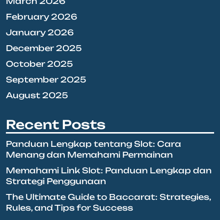
March 2026
February 2026
January 2026
December 2025
October 2025
September 2025
August 2025
Recent Posts
Panduan Lengkap tentang Slot: Cara
Menang dan Memahami Permainan
Memahami Link Slot: Panduan Lengkap dan
Strategi Penggunaan
The Ultimate Guide to Baccarat: Strategies,
Rules, and Tips for Success