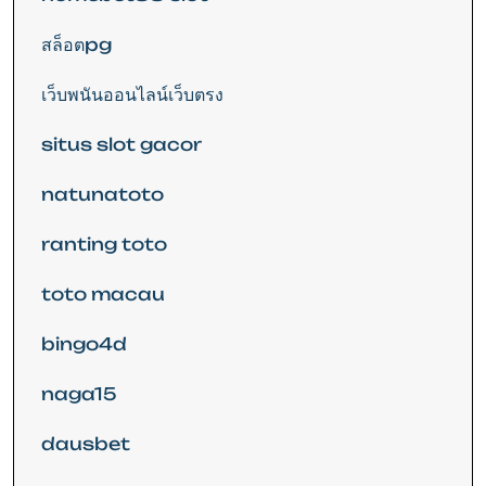
สล็อตpg
เว็บพนันออนไลน์เว็บตรง
situs slot gacor
natunatoto
ranting toto
toto macau
bingo4d
naga15
dausbet