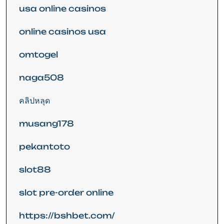
usa online casinos
online casinos usa
omtogel
naga508
คลิปหลุด
musang178
pekantoto
slot88
slot pre-order online
https://bshbet.com/