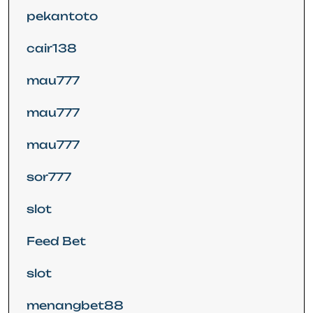
pekantoto
cair138
mau777
mau777
mau777
sor777
slot
Feed Bet
slot
menangbet88