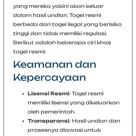
yang mereka yakini akan keluar
dalam hasil undian. Togel resmi
berbeda dari togel ilegal yang berisiko
tinggi dan tidak memiliki regulasi.
Berikut adalah beberapa ciri khas
togel resmi:
Keamanan dan
Kepercayaan
Lisensi Resmi
: Togel resmi
memiliki lisensi yang dikeluarkan
oleh pemerintah.
Transparansi
: Hasil undian dan
prosesnya diawasi untuk