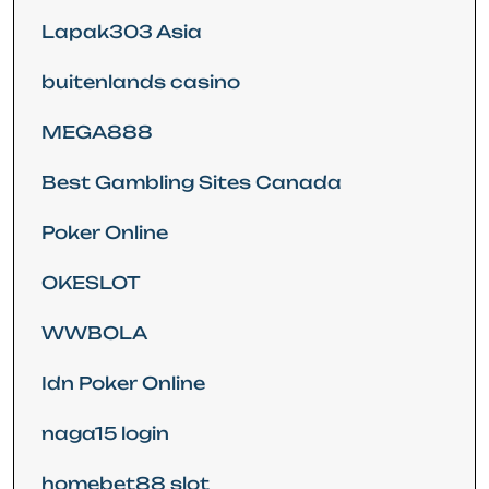
Lapak303 Asia
buitenlands casino
MEGA888
Best Gambling Sites Canada
Poker Online
OKESLOT
WWBOLA
Idn Poker Online
naga15 login
homebet88 slot