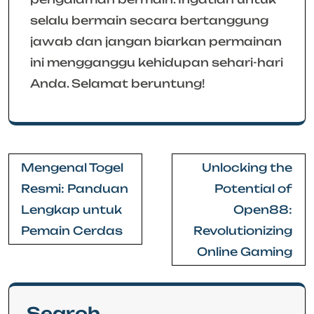
selalu bermain secara bertanggung
jawab dan jangan biarkan permainan
ini mengganggu kehidupan sehari-hari
Anda. Selamat beruntung!
Post
Mengenal Togel
Unlocking the
navigation
Resmi: Panduan
Potential of
Lengkap untuk
Open88:
Pemain Cerdas
Revolutionizing
Online Gaming
Search