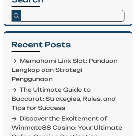
Recent Posts
Memahami Link Slot: Panduan
Lengkap dan Strategi
Penggunaan
The Ultimate Guide to
Baccarat: Strategies, Rules, and
Tips for Success
Discover the Excitement of
Winmate88 Casino: Your Ultimate