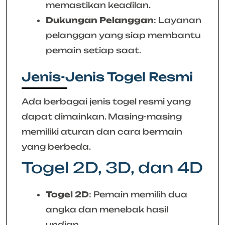
memastikan keadilan.
Dukungan Pelanggan
: Layanan
pelanggan yang siap membantu
pemain setiap saat.
Jenis-Jenis Togel Resmi
Ada berbagai jenis togel resmi yang
dapat dimainkan. Masing-masing
memiliki aturan dan cara bermain
yang berbeda.
Togel 2D, 3D, dan 4D
Togel 2D
: Pemain memilih dua
angka dan menebak hasil
undian.