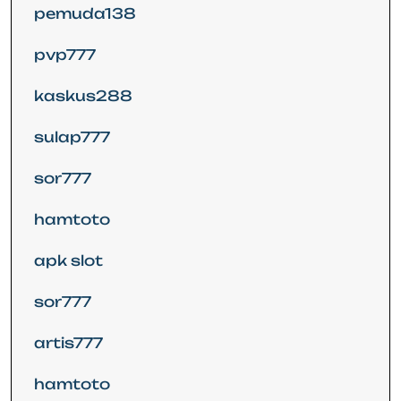
pemuda138
pvp777
kaskus288
sulap777
sor777
hamtoto
apk slot
sor777
artis777
hamtoto