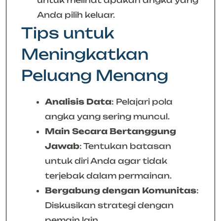
Anda pilih keluar.
Tips untuk
Meningkatkan
Peluang Menang
Analisis Data
: Pelajari pola
angka yang sering muncul.
Main Secara Bertanggung
Jawab
: Tentukan batasan
untuk diri Anda agar tidak
terjebak dalam permainan.
Bergabung dengan Komunitas
:
Diskusikan strategi dengan
pemain lain.