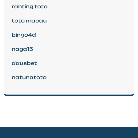
ranting toto
toto macau
bingo4d
naga15
dausbet
natunatoto