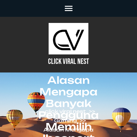
Skip
to
content
(Press
Enter)
CLICK VIRAL NEST
Alasan
Mengapa
Banyak
click viral nest
>>
Pengguna
Gaming
>>
Memilih
Alasan Mengapa