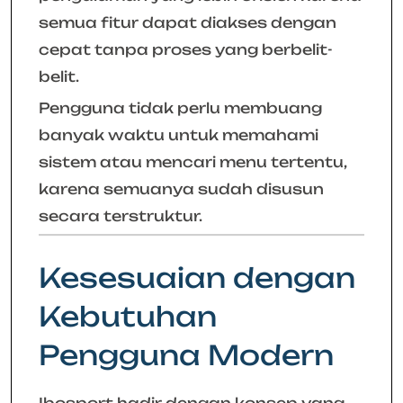
semua fitur dapat diakses dengan
cepat tanpa proses yang berbelit-
belit.
Pengguna tidak perlu membuang
banyak waktu untuk memahami
sistem atau mencari menu tertentu,
karena semuanya sudah disusun
secara terstruktur.
Kesesuaian dengan
Kebutuhan
Pengguna Modern
Ibosport hadir dengan konsep yang