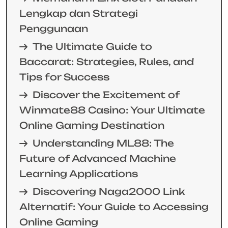
Lengkap dan Strategi
Penggunaan
The Ultimate Guide to
Baccarat: Strategies, Rules, and
Tips for Success
Discover the Excitement of
Winmate88 Casino: Your Ultimate
Online Gaming Destination
Understanding ML88: The
Future of Advanced Machine
Learning Applications
Discovering Naga2000 Link
Alternatif: Your Guide to Accessing
Online Gaming