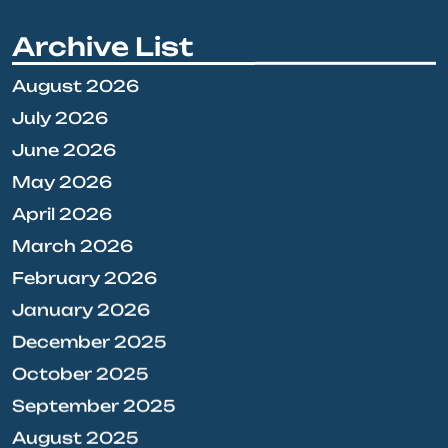
Archive List
August 2026
July 2026
June 2026
May 2026
April 2026
March 2026
February 2026
January 2026
December 2025
October 2025
September 2025
August 2025