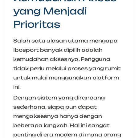
yang Menjadi
Prioritas
Salah satu alasan utama mengapa
Ibosport banyak dipilih adalah
kemudahan aksesnya. Pengguna
tidak perlu melalui proses yang rumit
untuk mulai menggunakan platform
ini.
Dengan sistem yang dirancang
sederhana, siapa pun dapat
mengaksesnya hanya dengan
beberapa langkah. Hal ini sangat
penting di era modern di mana orang