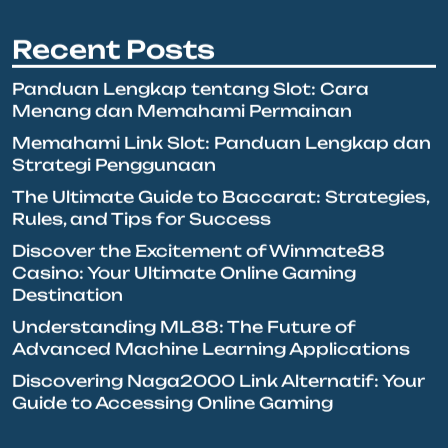
Recent Posts
Panduan Lengkap tentang Slot: Cara
Menang dan Memahami Permainan
Memahami Link Slot: Panduan Lengkap dan
Strategi Penggunaan
The Ultimate Guide to Baccarat: Strategies,
Rules, and Tips for Success
Discover the Excitement of Winmate88
Casino: Your Ultimate Online Gaming
Destination
Understanding ML88: The Future of
Advanced Machine Learning Applications
Discovering Naga2000 Link Alternatif: Your
Guide to Accessing Online Gaming