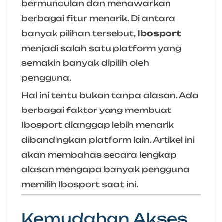
bermunculan dan menawarkan
berbagai fitur menarik. Di antara
banyak pilihan tersebut,
Ibosport
menjadi salah satu platform yang
semakin banyak dipilih oleh
pengguna.
Hal ini tentu bukan tanpa alasan. Ada
berbagai faktor yang membuat
Ibosport dianggap lebih menarik
dibandingkan platform lain. Artikel ini
akan membahas secara lengkap
alasan mengapa banyak pengguna
memilih Ibosport saat ini.
Kemudahan Akses