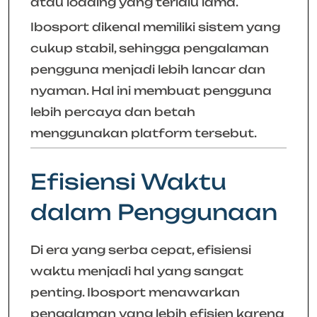
atau loading yang terlalu lama.
Ibosport dikenal memiliki sistem yang
cukup stabil, sehingga pengalaman
pengguna menjadi lebih lancar dan
nyaman. Hal ini membuat pengguna
lebih percaya dan betah
menggunakan platform tersebut.
Efisiensi Waktu
dalam Penggunaan
Di era yang serba cepat, efisiensi
waktu menjadi hal yang sangat
penting. Ibosport menawarkan
pengalaman yang lebih efisien karena