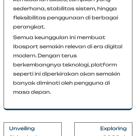
sederhana, stabilitas sistem, hingga
fleksibilitas penggunaan di berbagai
perangkat.
Semua keunggulan ini membuat
Ibosport semakin relevan di era digital
modern. Dengan terus
berkembangnya teknologi, platform
seperti ini diperkirakan akan semakin
banyak diminati oleh pengguna di
masa depan.
Post
Unveiling
Exploring
navigation