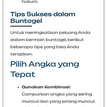
hukum.
Tips Sukses dalam
Buntogel
Untuk meningkatkan peluang Anda
dalam bermain buntogel, berikut
beberapa tips yang bisa Anda
terapkan:
Pilih Angka yang
Tepat
Gunakan Kombinasi
:
Campurkan angka yang sering
muncul dan yang jarang muncul.