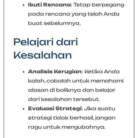
Ikuti Rencana
: Tetap berpegang
pada rencana yang telah Anda
buat sebelumnya.
Pelajari dari
Kesalahan
Analisis Kerugian
: Ketika Anda
kalah, cobalah untuk memahami
alasan di baliknya dan belajar
dari kesalahan tersebut.
Evaluasi Strategi
: Jika suatu
strategi tidak berhasil, jangan
ragu untuk mengubahnya.