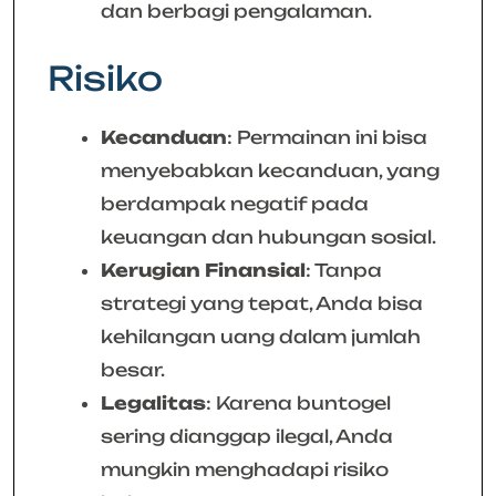
dan berbagi pengalaman.
Risiko
Kecanduan
: Permainan ini bisa
menyebabkan kecanduan, yang
berdampak negatif pada
keuangan dan hubungan sosial.
Kerugian Finansial
: Tanpa
strategi yang tepat, Anda bisa
kehilangan uang dalam jumlah
besar.
Legalitas
: Karena buntogel
sering dianggap ilegal, Anda
mungkin menghadapi risiko