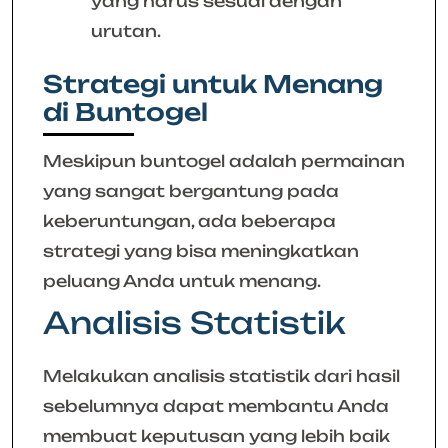
yang harus sesuai dengan
urutan.
Strategi untuk Menang
di Buntogel
Meskipun buntogel adalah permainan
yang sangat bergantung pada
keberuntungan, ada beberapa
strategi yang bisa meningkatkan
peluang Anda untuk menang.
Analisis Statistik
Melakukan analisis statistik dari hasil
sebelumnya dapat membantu Anda
membuat keputusan yang lebih baik