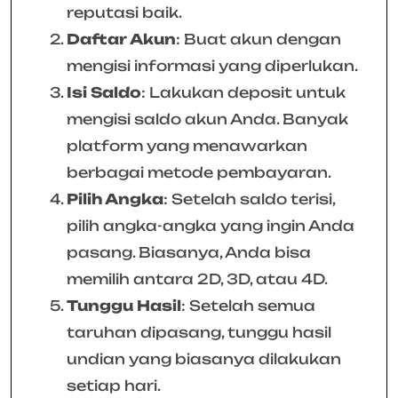
reputasi baik.
Daftar Akun
: Buat akun dengan
mengisi informasi yang diperlukan.
Isi Saldo
: Lakukan deposit untuk
mengisi saldo akun Anda. Banyak
platform yang menawarkan
berbagai metode pembayaran.
Pilih Angka
: Setelah saldo terisi,
pilih angka-angka yang ingin Anda
pasang. Biasanya, Anda bisa
memilih antara 2D, 3D, atau 4D.
Tunggu Hasil
: Setelah semua
taruhan dipasang, tunggu hasil
undian yang biasanya dilakukan
setiap hari.