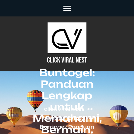
Skip
to
content
(Press
Enter)
CLICK VIRAL NEST
Buntogel:
Panduan
Lengkap
untuk
click viral nest
>>
Memahami,
Uncategorized
>>
Bermain,
Buntogel: Panduan