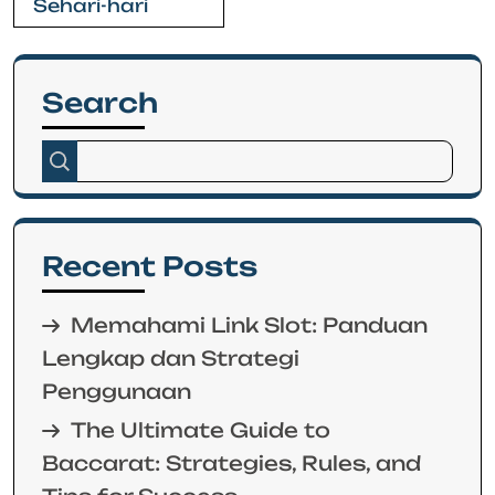
Sehari-hari
Search
Recent Posts
Memahami Link Slot: Panduan
Lengkap dan Strategi
Penggunaan
The Ultimate Guide to
Baccarat: Strategies, Rules, and