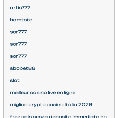
artis777
hamtoto
sor777
sor777
sor777
sbobet88
slot
meilleur casino live en ligne
migliori crypto casino Italia 2026
free spin senza deposito immediato no