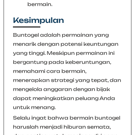
bermain.
Kesimpulan
Buntogel adalah permainan yang
menarik dengan potensi keuntungan
yang tinggi. Meskipun permainan ini
bergantung pada keberuntungan,
memahami cara bermain,
menerapkan strategi yang tepat, dan
mengelola anggaran dengan bijak
dapat meningkatkan peluang Anda
untuk menang.
Selalu ingat bahwa bermain buntogel
haruslah menjadi hiburan semata,