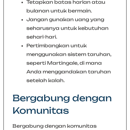
Tetapkan batas harian atau
bulanan untuk bermain.
Jangan gunakan uang yang
seharusnya untuk kebutuhan
sehari-hari.
Pertimbangkan untuk
menggunakan sistem taruhan,
seperti Martingale, di mana
Anda menggandakan taruhan
setelah kalah.
Bergabung dengan
Komunitas
Bergabung dengan komunitas