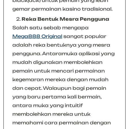
blackjack) untuk pemain yang lebih
gemar permainan kasino tradisional.
Reka Bentuk Mesra Pengguna
Salah satu sebab mengapa
Mega888 Original
sangat popular
adalah reka bentuknya yang mesra
pengguna. Antaramuka aplikasi yang
mudah digunakan membolehkan
pemain untuk mencari permainan
kegemaran mereka dengan mudah
dan cepat. Walaupun bagi pemain
yang baru pertama kali bermain,
antara muka yang intuitif
membolehkan mereka untuk
memahami cara permainan dengan