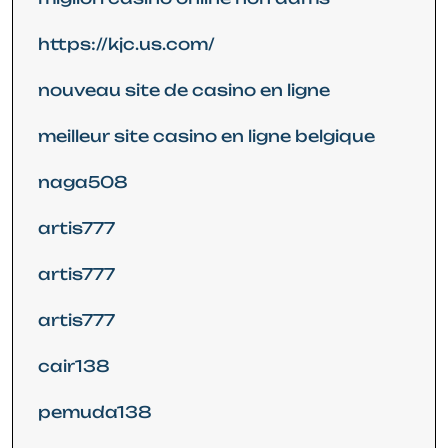
https://kjc.us.com/
nouveau site de casino en ligne
meilleur site casino en ligne belgique
naga508
artis777
artis777
artis777
cair138
pemuda138