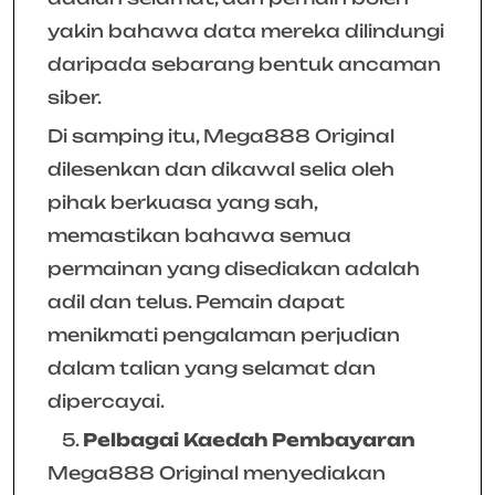
yakin bahawa data mereka dilindungi
daripada sebarang bentuk ancaman
siber.
Di samping itu, Mega888 Original
dilesenkan dan dikawal selia oleh
pihak berkuasa yang sah,
memastikan bahawa semua
permainan yang disediakan adalah
adil dan telus. Pemain dapat
menikmati pengalaman perjudian
dalam talian yang selamat dan
dipercayai.
Pelbagai Kaedah Pembayaran
Mega888 Original menyediakan