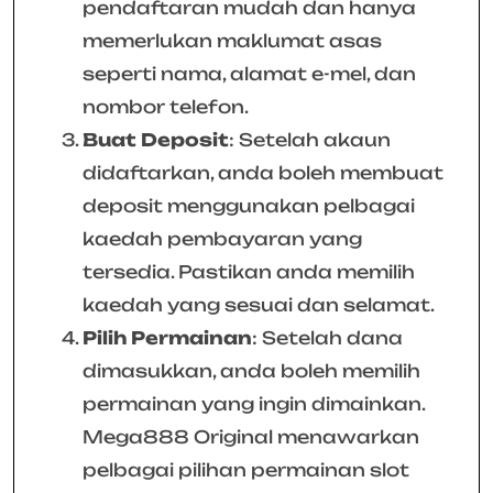
pendaftaran mudah dan hanya
memerlukan maklumat asas
seperti nama, alamat e-mel, dan
nombor telefon.
Buat Deposit
: Setelah akaun
didaftarkan, anda boleh membuat
deposit menggunakan pelbagai
kaedah pembayaran yang
tersedia. Pastikan anda memilih
kaedah yang sesuai dan selamat.
Pilih Permainan
: Setelah dana
dimasukkan, anda boleh memilih
permainan yang ingin dimainkan.
Mega888 Original menawarkan
pelbagai pilihan permainan slot