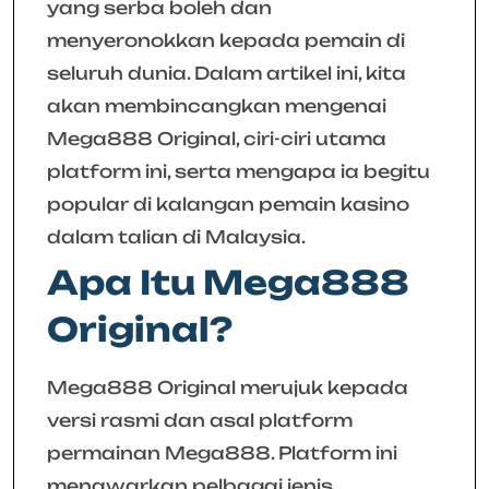
yang serba boleh dan
menyeronokkan kepada pemain di
seluruh dunia. Dalam artikel ini, kita
akan membincangkan mengenai
Mega888 Original, ciri-ciri utama
platform ini, serta mengapa ia begitu
popular di kalangan pemain kasino
dalam talian di Malaysia.
Apa Itu Mega888
Original?
Mega888 Original merujuk kepada
versi rasmi dan asal platform
permainan Mega888. Platform ini
menawarkan pelbagai jenis