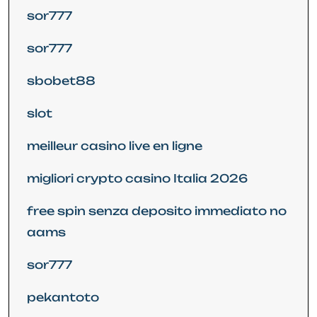
sor777
sor777
sbobet88
slot
meilleur casino live en ligne
migliori crypto casino Italia 2026
free spin senza deposito immediato no
aams
sor777
pekantoto