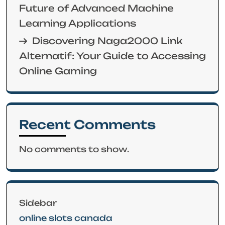
Future of Advanced Machine
Learning Applications
Discovering Naga2000 Link
Alternatif: Your Guide to Accessing
Online Gaming
Recent Comments
No comments to show.
Sidebar
online slots canada