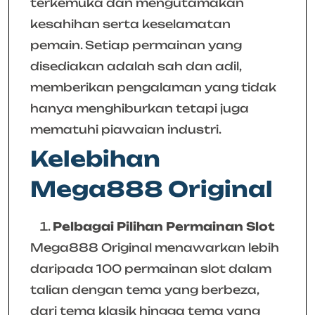
terkemuka dan mengutamakan
kesahihan serta keselamatan
pemain. Setiap permainan yang
disediakan adalah sah dan adil,
memberikan pengalaman yang tidak
hanya menghiburkan tetapi juga
mematuhi piawaian industri.
Kelebihan
Mega888 Original
Pelbagai Pilihan Permainan Slot
Mega888 Original menawarkan lebih
daripada 100 permainan slot dalam
talian dengan tema yang berbeza,
dari tema klasik hingga tema yang