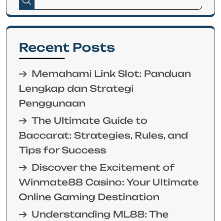
Recent Posts
Memahami Link Slot: Panduan
Lengkap dan Strategi
Penggunaan
The Ultimate Guide to
Baccarat: Strategies, Rules, and
Tips for Success
Discover the Excitement of
Winmate88 Casino: Your Ultimate
Online Gaming Destination
Understanding ML88: The