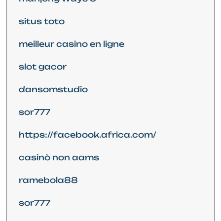
situs toto
meilleur casino en ligne
slot gacor
dansomstudio
sor777
https://facebook.africa.com/
casinò non aams
ramebola88
sor777