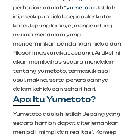
perhatian adalah "
yumetoto
". Istilah
ini, meskipun tidak sepopuler kata-
kata Jepang lainnya, mengandung
makna mendalam yang
mencerminkan pandangan hidup dan
filosofi masyarakat Jepang. Artikel ini
akan membahas secara mendalam
tentang yumetoto, termasuk asal-
usul, makna, serta penerapannya
dalam kehidupan sehari-hari.
Apa Itu Yumetoto?
Yumetoto adalah istilah Jepang yang
secara harfiah dapat diterjemahkan
menjadi "mimpi dan realitas". Konsep