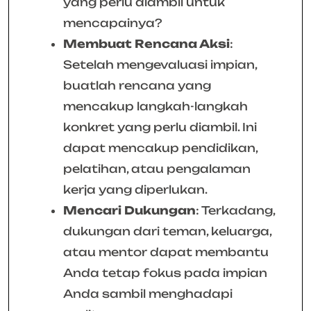
yang perlu diambil untuk
mencapainya?
Membuat Rencana Aksi
:
Setelah mengevaluasi impian,
buatlah rencana yang
mencakup langkah-langkah
konkret yang perlu diambil. Ini
dapat mencakup pendidikan,
pelatihan, atau pengalaman
kerja yang diperlukan.
Mencari Dukungan
: Terkadang,
dukungan dari teman, keluarga,
atau mentor dapat membantu
Anda tetap fokus pada impian
Anda sambil menghadapi