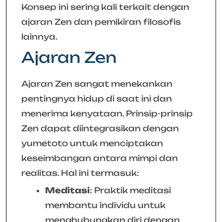
Konsep ini sering kali terkait dengan
ajaran Zen dan pemikiran filosofis
lainnya.
Ajaran Zen
Ajaran Zen sangat menekankan
pentingnya hidup di saat ini dan
menerima kenyataan. Prinsip-prinsip
Zen dapat diintegrasikan dengan
yumetoto untuk menciptakan
keseimbangan antara mimpi dan
realitas. Hal ini termasuk:
Meditasi
: Praktik meditasi
membantu individu untuk
menghubungkan diri dengan