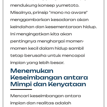
mendukung konsep yumetoto.
Misalnya, prinsip "mono no aware"
menggambarkan kesadaran akan
keindahan dan kesementaraan hidup.
Ini mengingatkan kita akan
pentingnya menghargai momen-
momen kecil dalam hidup sambil
tetap berusaha untuk mencapai
impian yang lebih besar.
Menemukan
Keseimbangan antara
Mimpi dan Kenyataan
Mencari keseimbangan antara
impian dan realitas adalah