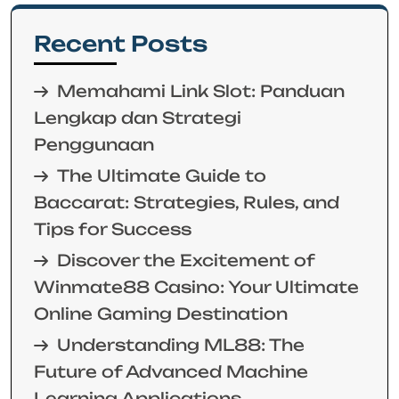
Recent Posts
Memahami Link Slot: Panduan
Lengkap dan Strategi
Penggunaan
The Ultimate Guide to
Baccarat: Strategies, Rules, and
Tips for Success
Discover the Excitement of
Winmate88 Casino: Your Ultimate
Online Gaming Destination
Understanding ML88: The
Future of Advanced Machine
Learning Applications