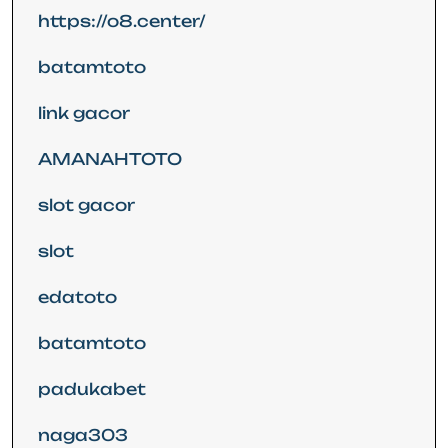
https://o8.center/
batamtoto
link gacor
AMANAHTOTO
slot gacor
slot
edatoto
batamtoto
padukabet
naga303