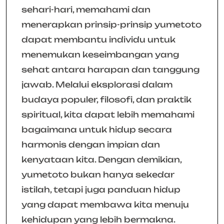
sehari-hari, memahami dan
menerapkan prinsip-prinsip yumetoto
dapat membantu individu untuk
menemukan keseimbangan yang
sehat antara harapan dan tanggung
jawab. Melalui eksplorasi dalam
budaya populer, filosofi, dan praktik
spiritual, kita dapat lebih memahami
bagaimana untuk hidup secara
harmonis dengan impian dan
kenyataan kita. Dengan demikian,
yumetoto bukan hanya sekedar
istilah, tetapi juga panduan hidup
yang dapat membawa kita menuju
kehidupan yang lebih bermakna.