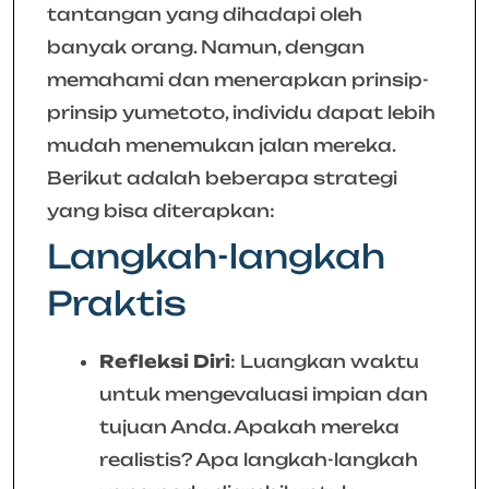
tantangan yang dihadapi oleh
banyak orang. Namun, dengan
memahami dan menerapkan prinsip-
prinsip yumetoto, individu dapat lebih
mudah menemukan jalan mereka.
Berikut adalah beberapa strategi
yang bisa diterapkan:
Langkah-langkah
Praktis
Refleksi Diri
: Luangkan waktu
untuk mengevaluasi impian dan
tujuan Anda. Apakah mereka
realistis? Apa langkah-langkah