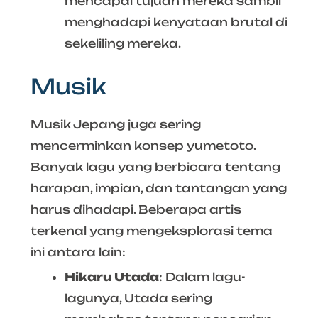
mencapai tujuan mereka sambil
menghadapi kenyataan brutal di
sekeliling mereka.
Musik
Musik Jepang juga sering
mencerminkan konsep yumetoto.
Banyak lagu yang berbicara tentang
harapan, impian, dan tantangan yang
harus dihadapi. Beberapa artis
terkenal yang mengeksplorasi tema
ini antara lain:
Hikaru Utada
: Dalam lagu-
lagunya, Utada sering