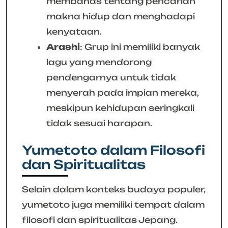
membahas tentang pencarian
makna hidup dan menghadapi
kenyataan.
Arashi
: Grup ini memiliki banyak
lagu yang mendorong
pendengarnya untuk tidak
menyerah pada impian mereka,
meskipun kehidupan seringkali
tidak sesuai harapan.
Yumetoto dalam Filosofi
dan Spiritualitas
Selain dalam konteks budaya populer,
yumetoto juga memiliki tempat dalam
filosofi dan spiritualitas Jepang.