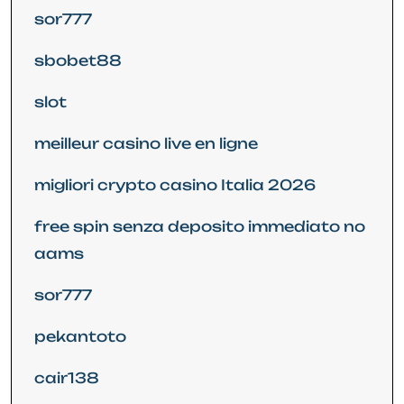
sor777
sbobet88
slot
meilleur casino live en ligne
migliori crypto casino Italia 2026
free spin senza deposito immediato no
aams
sor777
pekantoto
cair138